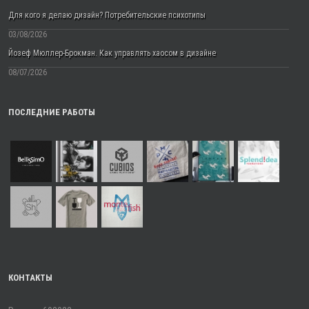
Для кого я делаю дизайн? Потребительские психотипы
03/08/2026
Йозеф Мюллер-Брокман. Как управлять хаосом в дизайне
08/07/2026
ПОСЛЕДНИЕ РАБОТЫ
КОНТАКТЫ