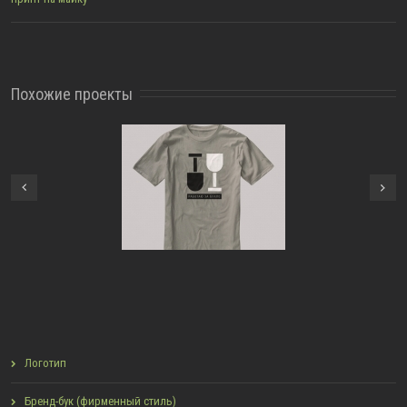
Похожие проекты
 на майку «Работаю за
Знак в стиле Bauhaus, 2014
Next
бухло», 2016 г.
г.
Previous
Логотип
Бренд-бук (фирменный стиль)