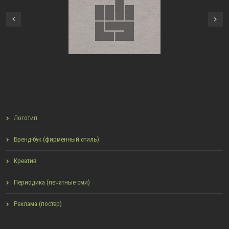
в стиле Bauhaus, 2014
Принт на майку «пРусь»,
Next
г.
2013 г.
Previous
Логотип
Бренд-бук (фирменный стиль)
Креатив
Периодика (печатные сми)
Реклама (постер)