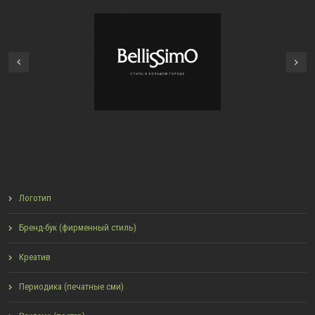
тип для глянцевого
Логотип для игровой
Next
урнала Bellissimo
платформы Cubios
Previous
Логотип
Бренд-бук (фирменный стиль)
Креатив
Периодика (печатные сми)