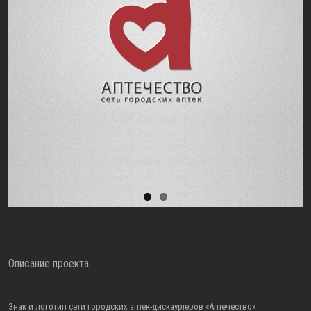
Описание проекта
Знак и логотип сети городских аптек-дискауртеров «Аптечество»