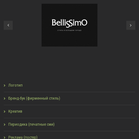
тип для глянцевого
Логотип для игровой
Next
урнала Bellissimo
платформы Cubios
Previous
Логотип
Бренд-бук (фирменный стиль)
Креатив
Периодика (печатные сми)
Реклама (постер)